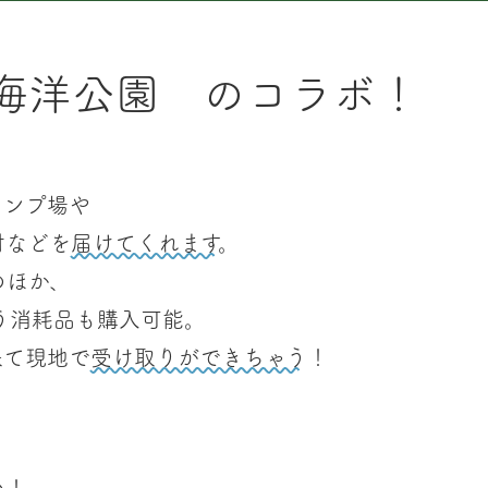
海洋公園 のコラボ！
ャンプ場や
材などを
届けてくれます
。
のほか、
う消耗品も購入可能。
来て現地で
受け取りができちゃう
！