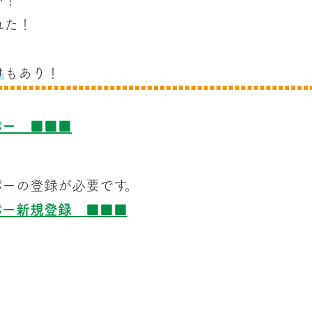
い！
れた！
け
もあり！
パー ■■■
パーの登録が必要です。
パー新規登録 ■■■