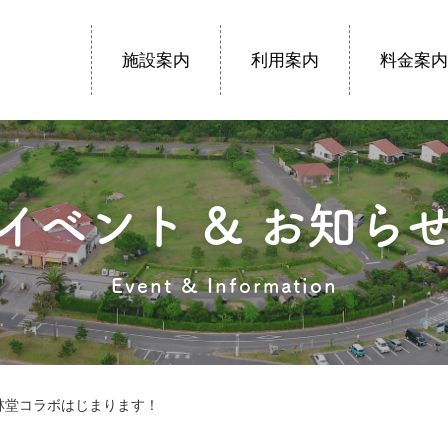
施設案内
利用案内
料金案内
イベント & お知ら
Event & Information
林堂コラボはじまります！